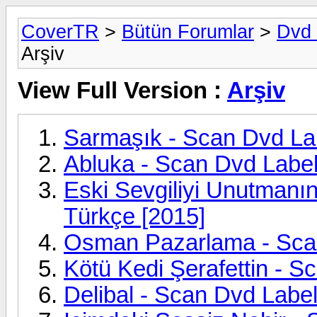
CoverTR
>
Bütün Forumlar
>
Dvd 
Arşiv
View Full Version :
Arşiv
Sarmaşık - Scan Dvd Lab
Abluka - Scan Dvd Label
Eski Sevgiliyi Unutmanın
Türkçe [2015]
Osman Pazarlama - Scan
Kötü Kedi Şerafettin - S
Delibal - Scan Dvd Label