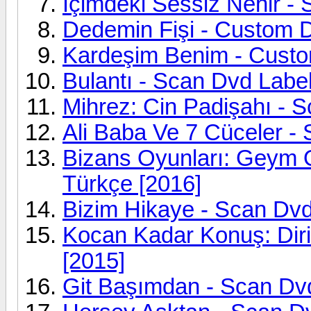
Içimdeki Sessiz Nehir - 
Dedemin Fişi - Custom D
Kardeşim Benim - Custo
Bulantı - Scan Dvd Label
Mihrez: Cin Padişahı - S
Ali Baba Ve 7 Cüceler - 
Bizans Oyunları: Geym O
Türkçe [2016]
Bizim Hikaye - Scan Dvd
Kocan Kadar Konuş: Diri
[2015]
Git Başımdan - Scan Dvd