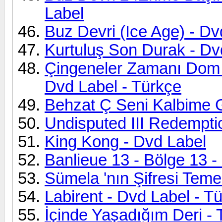
Label
Buz Devri (Ice Age) - Dv
Kurtuluş Son Durak - Dv
Çingeneler Zamanı Dom z
Dvd Label - Türkçe
Behzat Ç Seni Kalbime 
Undisputed III Redempti
King Kong - Dvd Label
Banlieue 13 - Bölge 13 -
Sümela 'nın Şifresi Teme
Labirent - Dvd Label - T
İçinde Yaşadığım Deri - T