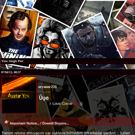
View Single Post
07/04/13, 08:37
seymur211
I Love Cover
TR
:))
Important Notice... / Önemli Duyuru...
Benım resme ehtıyacım var yukleye bılmedım arkadaslar yardım....lutfen