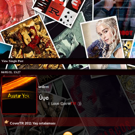
View Single Post
04/05/11, 13:27
sedret
I Love Cover
TR
:))
CoverTR 2011 Yaş ortalaması