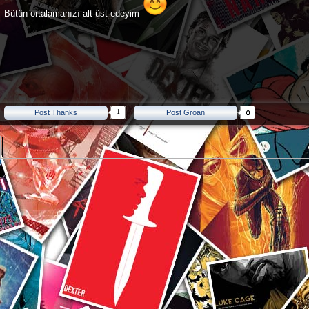
Bütün ortalamanızı alt üst edeyim
1
Post Thanks
Post Groan