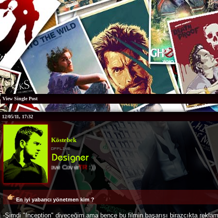
View Single Post
12/05/11, 17:32
Köstebek
I Love Cover
TR
:))
En iyi yabancı yönetmen kim ?
-Şimdi "Inception" diyeceğim ama bence bu filmin başarısı birazcıkta rekla