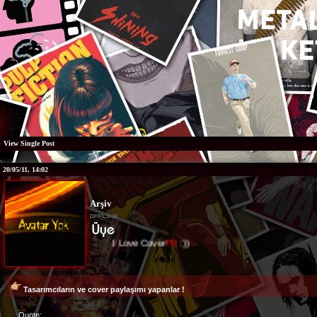
View Single Post
20/05/11, 14:02
Arşiv
I Love Cover
TR
:))
Tasarımcıların ve cover paylaşımı yapanlar !
Quote: