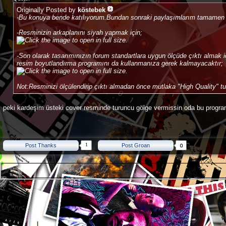
Originally Posted by
köstebek
-Bu konuya bende katılıyorum.Bundan sonraki paylaşımlarım tamamen si
-Resminizin arkaplanını siyah yapmak için;
-Son olarak tasarımınızın forum standartlara uygun ölçüde çıktı almak iç
resim boyutlandırma programını da kullanmanıza gerek kalmayacaktır;
Not:Resminizi ölçülendirip çıktı almadan önce mutlaka "High Quality" t
peki kardeşim üsteki cover resminde turuncu gölge vermissin oda bu progra
1
Post Thanks
Post Groan