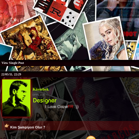
View Single Post
22/05/11, 22:29
Köstebek
I Love Cover
TR
:))
Kim Şampiyon Olur ?