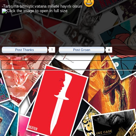
-Tartışma bitmiştir,vatana millete hayırlı olsun
1
Post Thanks
Post Groan