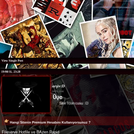
View Single Post
19/08/11, 23:28
arşiv:D
Site İconcusu :D
Hangi Sitenin Premium Hesabını Kullanıyorsunuz ?
Fileserve Hotfile ve BAzen Rapid