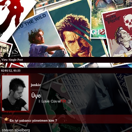
View Single Post
02/01/12, 01:33
junkie
I Love Cover
TR
:))
En iyi yabancı yönetmen kim ?
steven spielberg