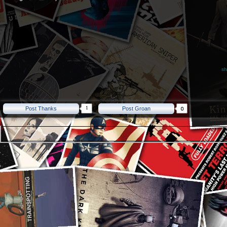
sh
1
Post Thanks
Post Groan