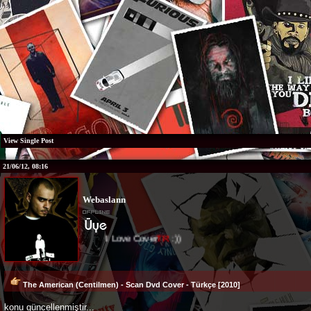
View Single Post
21/06/12, 08:16
Webaslann
I Love Cover
TR
:))
The American (Centilmen) - Scan Dvd Cover - Türkçe [2010]
konu güncellenmiştir...