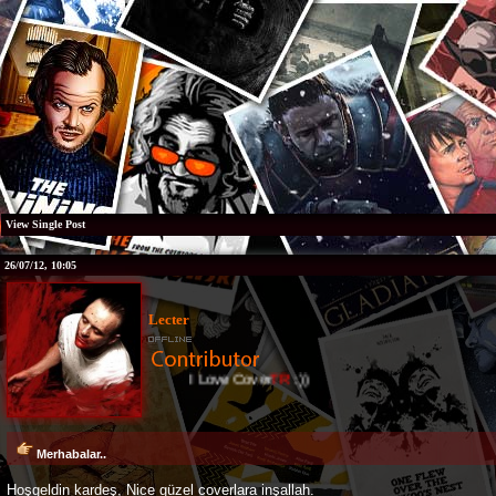
View Single Post
26/07/12, 10:05
Lecter
I Love Cover
TR
:))
Merhabalar..
Hoşgeldin kardeş, Nice güzel coverlara inşallah.