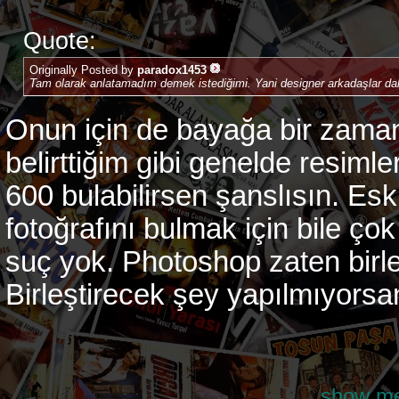
Quote:
Originally Posted by
paradox1453
Tam olarak anlatamadım demek istediğimi. Yani designer arkadaşlar daha
Onun için de bayağa bir zama
belirttiğim gibi genelde resiml
600 bulabilirsen şanslısın. Eski 
fotoğrafını bulmak için bile ço
suç yok. Photoshop zaten birl
Birleştirecek şey yapılmıyorsa
show me