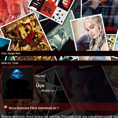
View Single Post
10/01/12, 15:04
Sacrer
Allons-y!
Sizce Internete Filtre Getirilmeli mi ?
Bence getirilsin.Ama uygun bir şekilde.Youtube'yi bir ara yasaklamışlardı ned