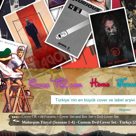
Register
CoverTR
>
All Forums
>
Cover Set and Box Set
>
Dvd Cover Set
Muhteşem Yüzyıl (Seasons 1-4) - Custom Dvd Cover Set - Türkçe [