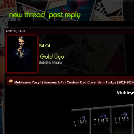
24/02/14, 17:49
Rd-Cd
The World Is Yours
Muhteşem Yüzyıl (Seasons 1-4) - Custom Dvd Cover Set - Türkçe [2011-2014
Muhteşem