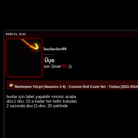
04/05/15, 11:23
bayhacker80
I Love Cover
TR
:))
Muhteşem Yüzyıl (Seasons 1-4) - Custom Dvd Cover Set - Türkçe [2011-2014
bunlar için label yapabilir misiniz acaba
disc1 disc 10 a kadar her farklı kutudan
2.sezonda disc11-disc 20 şeklinde