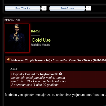
1
Post Thanks
Post Groan
28/05/15, 17:01
Rd-Cd
The World Is Yours
Muhteşem Yüzyıl (Seasons 1-4) - Custom Dvd Cover Set - Türkçe [2011-2014
Quote:
Originally Posted by
bayhacker80
bunlar için label yapabilir misiniz acaba
disc1 disc 10 a kadar her farklı kutudan
2.sezonda disc11-disc 20 şeklinde
Merhaba yeni gördüm mesajınızı, bu aralar biraz yoğunum ama fırsat bul
sh