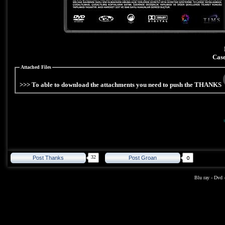
Case
Attached Files
>>> To able to download the attachments you need to push the THANKS
32
Post Thanks
Post Groan
Blu ray
-
Dvd