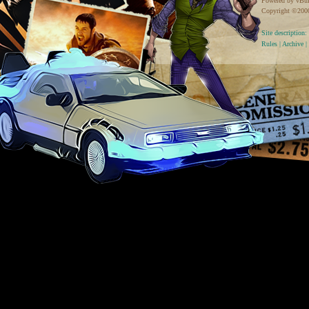
Powered by vBul
Copyright ©2000 
Site descriptio
Rules
|
Archive
|