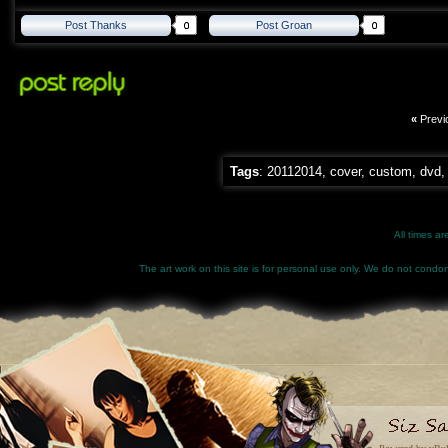
Post Thanks
Post Groan
«
Previ
Tags
:
20112014
,
cover
,
custom
,
dvd
All times a
The art work on this site is for personal use only. We do not condone