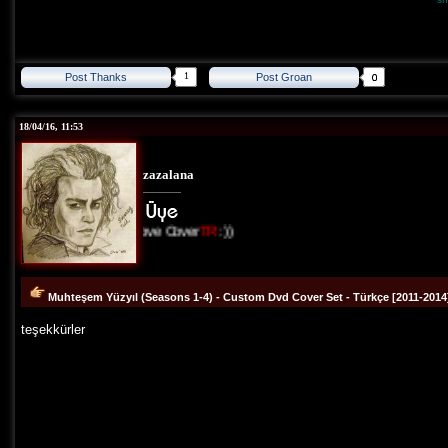
1
Post Thanks
Post Groan
18/04/16, 11:53
zazalana
I Love Cover
TR
:))
Muhteşem Yüzyıl (Seasons 1-4) - Custom Dvd Cover Set - Türkçe [2011-2014
teşekkürler