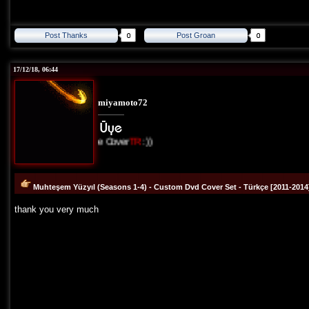
Post Thanks
Post Groan
17/12/18, 06:44
miyamoto72
I Love Cover
TR
:))
Muhteşem Yüzyıl (Seasons 1-4) - Custom Dvd Cover Set - Türkçe [2011-2014
thank you very much