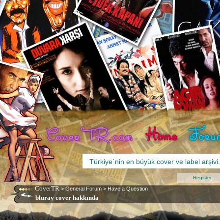
Register
CoverTR
>
General Forum
>
Have a Question
bluray cover hakkında