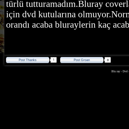
türlü tutturamadım.Bluray coverl
için dvd kutularına olmuyor.Norm
orandı acaba bluraylerin kaç aca
1
Post Thanks
Post Groan
Blu ray
-
Dvd