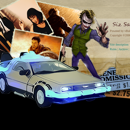
Powered by vBul
Copyright ©2000 
Site descriptio
Rules
|
Archive
|