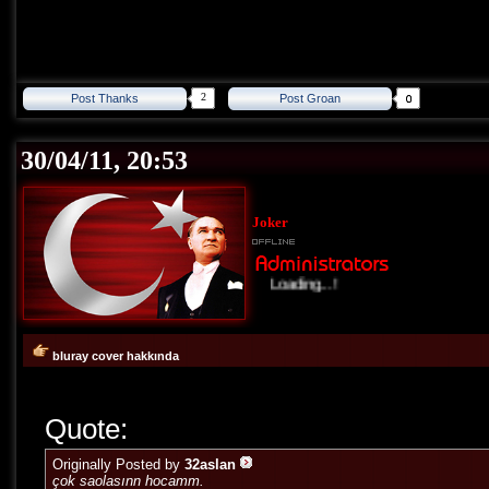
2
Post Thanks
Post Groan
30/04/11, 20:53
Joker
Loading...!
bluray cover hakkında
Quote:
Originally Posted by
32aslan
çok saolasınn hocamm.