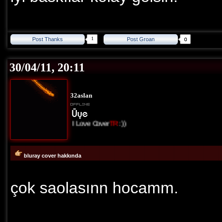
1
Post Thanks
Post Groan
30/04/11, 20:11
32aslan
I Love Cover
TR
:))
bluray cover hakkında
çok saolasınn hocamm.