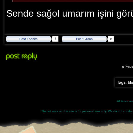
Sende sağol umarım işini görü
1
Post Thanks
Post Groan
«
Previ
Tags
:
blu
All times a
The art work on this site is for personal use only. We do not condone