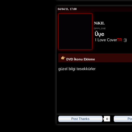
04/04/11, 17:00
NiKIL
I Love Cover
TR
:))
DVD İkonu Ekleme
güzel bilgi tesekkürler
Post Thanks
Po