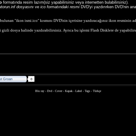
o
formatında resim lazım(siz yapabilirsiniz veya internetten bulabilirsiniz).
utorun.inf dosyasını
ve
ico formatındaki resmi
DVD'yi yazdırırken DVD'nin ana 
bulunan "ikon ismi.ico" kısmını DVD'nin içerisine yazdıracağınız ikon resminin a
 gizli dosya halinde yazdırabilirsiniz. Ayrıca bu işlemi Flash Disklere de yapabilir
st Groan
Blu ray
-
Dvd
-
Cover
-
Kapak
-
Label
-
Tags
-
Türkçe