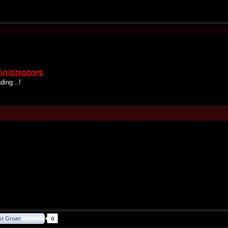
.!
st Groan