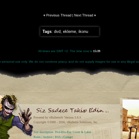
«
Previous Thread
|
Next Thread
»
Tags
:
dvd
,
ekleme
,
ikonu
All times are GMT +2. The time now is
15:39
.
for personal use only. We do not condone piracy, and do not supply images for use in any illegal act
Powered by vBulletin® Version 3.8.9
Copyright ©2000 - 2026, vBulletin Solutions, Inc.
Site description: Dvd-Blu-Ray Cover & Label
Rules
|
Archive
|
RSS
|
Contact