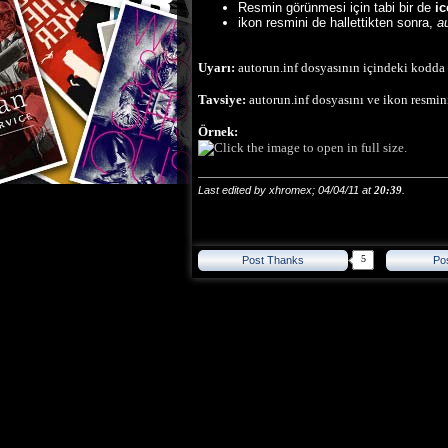
Resmin görünmesi için tabi bir de
ic
ikon resmini de hallettikten sonra,
a
Uyarı:
autorun.inf dosyasının içindeki kodda 
Tavsiye:
autorun.inf dosyasını ve ikon resmini
Örnek:
Last edited by xhromex; 04/04/11 at
20:39
.
5
Post Thanks
Po