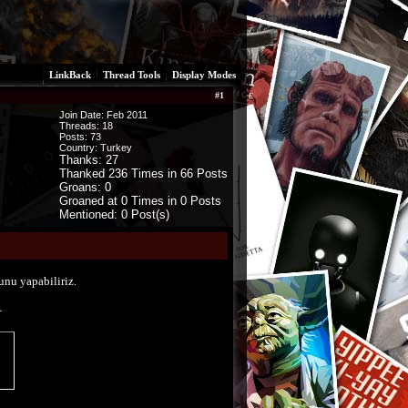
LinkBack
Thread Tools
Display Modes
#
1
Join Date: Feb 2011
Threads:
18
Posts:
73
Country: Turkey
Thanks: 27
Thanked 236 Times in 66 Posts
Groans: 0
Groaned at 0 Times in 0 Posts
Mentioned: 0 Post(s)
unu yapabiliriz.
.