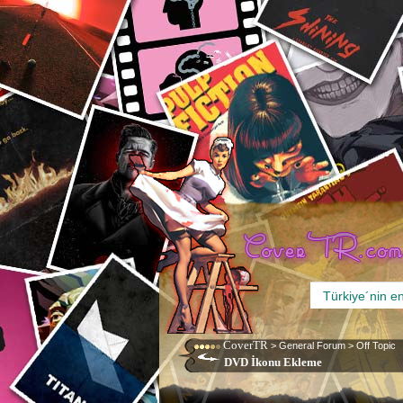
CoverTR
>
General Forum
>
Off Topic
DVD İkonu Ekleme