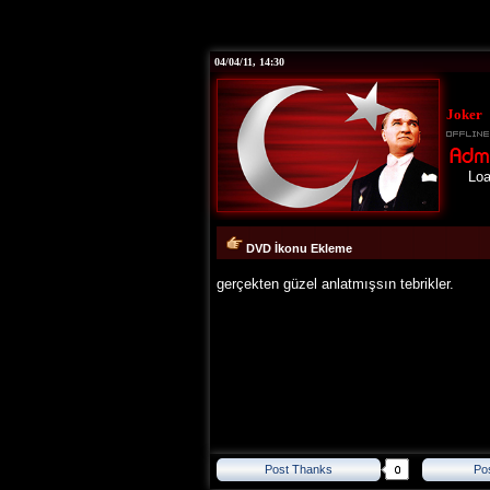
04/04/11, 14:30
Joker
Loading..
DVD İkonu Ekleme
gerçekten güzel anlatmışsın tebrikler.
Post Thanks
Po