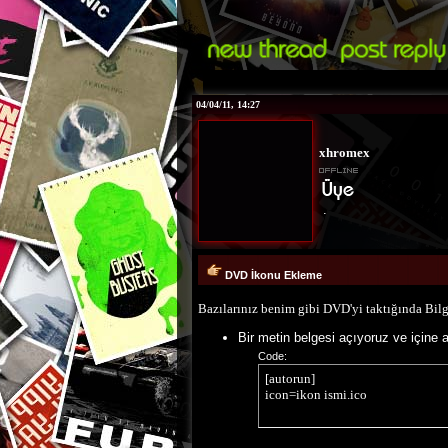
04/04/11, 14:27
xhromex
.
DVD İkonu Ekleme
Bazılarınız benim gibi DVD'yi taktığında Bilg
Bir metin belgesi açıyoruz ve içine
Code:
[autorun]

icon=ikon ismi.ico