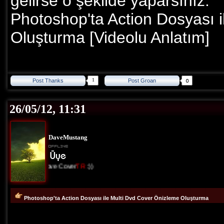
gelirse o şekilde yaparsınız.
Photoshop'ta Action Dosyası 
Oluşturma [Videolu Anlatım]
1
Post Thanks
Post Groan
26/05/12, 11:31
DaveMustang
I Love Cover
TR
:))
Photoshop'ta Action Dosyası ile Multi Dvd Cover Önizleme Oluşturma