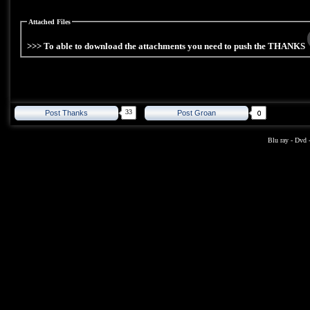
Attached Files
>>> To able to download the attachments you need to push the THANKS
33
Post Thanks
Post Groan
Blu ray
-
Dvd