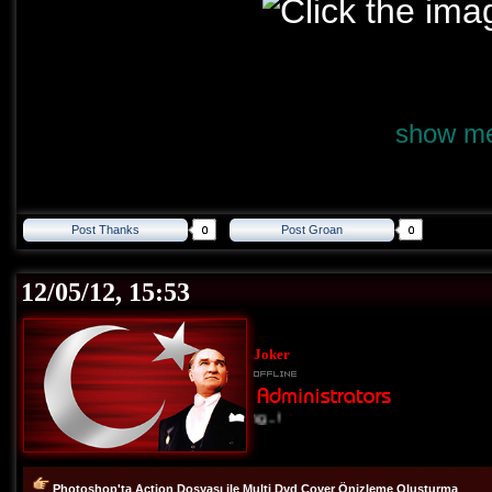
show me
Post Thanks
Post Groan
12/05/12, 15:53
Joker
Loading...!
Photoshop'ta Action Dosyası ile Multi Dvd Cover Önizleme Oluşturma