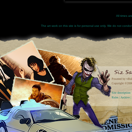
All times a
The art work on this site is for personal use only. We do not condone
Powered by vBul
Copyright ©2000 
Site descriptio
Rules
|
Archive
|