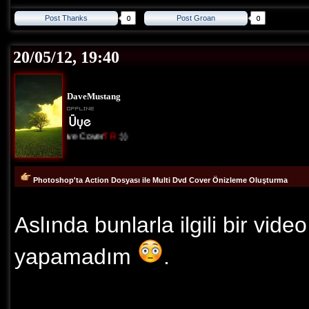
Post Thanks
Post Groan
20/05/12, 19:40
DaveMustang
I Love Cover
TR
:))
Photoshop'ta Action Dosyası ile Multi Dvd Cover Önizleme Oluşturma
Aslında bunlarla ilgili bir vide
yapamadım
.