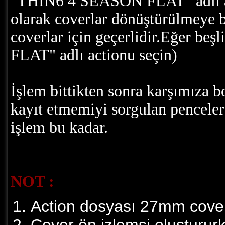
"THIN6 4 SEASON FLAT" adlı act
olarak coverlar dönüştürülmeye
coverlar için geçerlidir.Eğer be
FLAT" adlı actionu seçin)
İşlem bittikten sonra karşımıza 
kayıt etmemiyi sorgulan pencelere
işlem bu kadar.
NOT :
Action dosyası 27mm coverl