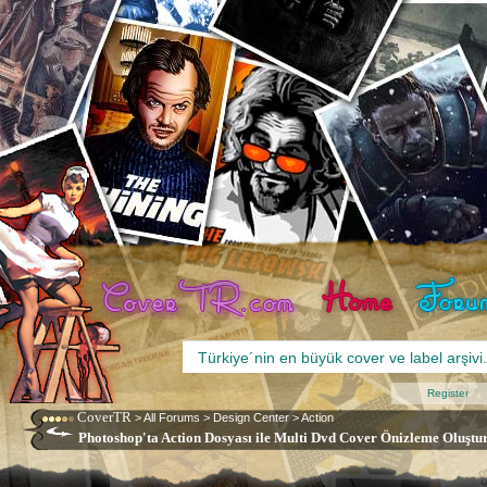
Register
CoverTR
>
All Forums
>
Design Center
>
Action
Photoshop'ta Action Dosyası ile Multi Dvd Cover Önizleme Oluşt