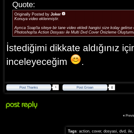
Quote:
Originally Posted by
Joker
Konuya video eklenmiştir.
Ayrıca Soap'ta siteye bir tane video ekledi hangisi size kolay gelirse
Photoshop'ta Action Dosyası ile Multi Dvd Cover Önizleme Oluşturma
İstediğimi dikkate aldığınız iç
inceleyeceğim
.
1
Post Thanks
Post Groan
«
Previ
Tags
:
action
,
cover
,
dosyasi
,
dvd
,
ile