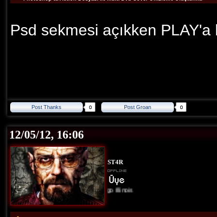
Psd sekmesi açıkken PLAY'a 
Post Thanks
Post Groan
12/05/12, 16:06
ST4R
Chicago Illinois