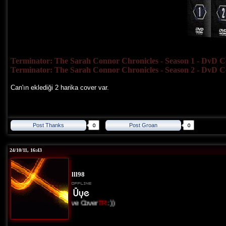
Terminator: The Sarah Connor Chronicles - Season 1 - DvD C
Terminator: The Sarah Connor Chronicles - Season 2 - DvD C
Can'ın eklediği 2 harika cover var.
Post Thanks
Post Groan
24/10/11, 16:43
lll98
I Love Cover
TR
:))