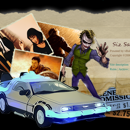
Powered by vBul
Copyright ©2000 
Site descriptio
Rules
|
Archive
|