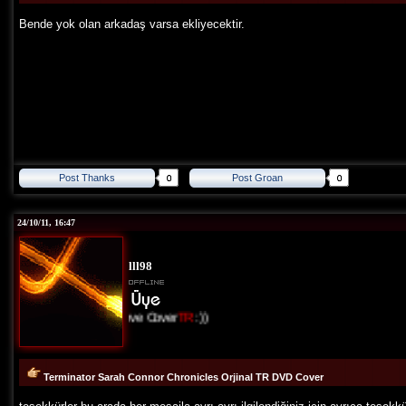
Bende yok olan arkadaş varsa ekliyecektir.
Post Thanks
Post Groan
24/10/11, 16:47
lll98
I Love Cover
TR
:))
Terminator Sarah Connor Chronicles Orjinal TR DVD Cover