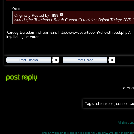
Quote:
Originally Posted by
lll98
Arkadaşlar Terminator Sarah Connor Chronicles Orjinal Türkçe DVD
Kardeş Buradan İndirebilirsin:
http://www.covertr.com//showthread.php?t
inşallah işine yarar.
Post Thanks
Post Groan
«
Previ
Tags
:
chronicles
,
connor
,
co
All times a
The art work on this site is for personal use only. We do not condone