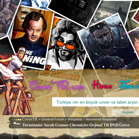
Register
CoverTR
>
General Forum
>
Requests
>
Answered Requests
Terminator Sarah Connor Chronicles Orjinal TR DVD Cover