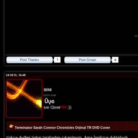
sh
1
Post Thanks
Post Groan
24/10/11, 16:48
lll98
I Love Cover
TR
:))
Terminator Sarah Connor Chronicles Orjinal TR DVD Cover
türkçe dvdleri tiglon tarafından çıkarılmıştı. Ama İngilizce dublajlıydı.