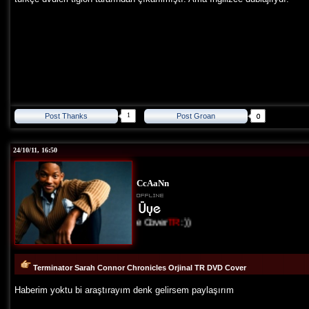
1
Post Thanks
Post Groan
24/10/11, 16:50
CcAaNn
I Love Cover
TR
:))
Terminator Sarah Connor Chronicles Orjinal TR DVD Cover
Haberim yoktu bi araştırayım denk gelirsem paylaşırım