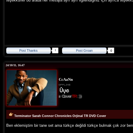
teşekkürler bu arada her mesajla ayrı ayrı ilgilendiğiniz için ayrıca teşek
1
Post Thanks
Post Groan
24/10/11, 16:47
CcAaNn
I Love Cover
TR
:))
Terminator Sarah Connor Chronicles Orjinal TR DVD Cover
Ben eklemiştim bir tane set ama türkçe değildi türkçe bulmak çok zor be