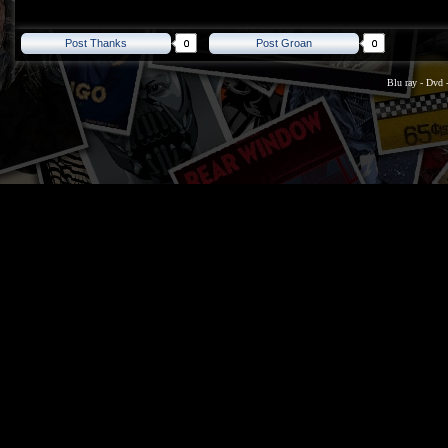
Post Thanks
Post Groan
Blu ray
-
Dvd