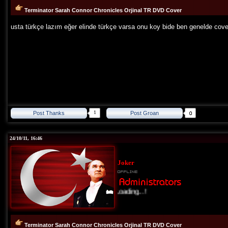
Terminator Sarah Connor Chronicles Orjinal TR DVD Cover
usta türkçe lazım eğer elinde türkçe varsa onu koy bide ben genelde cove
1
Post Thanks
Post Groan
24/10/11, 16:46
Joker
Loading...!
Terminator Sarah Connor Chronicles Orjinal TR DVD Cover