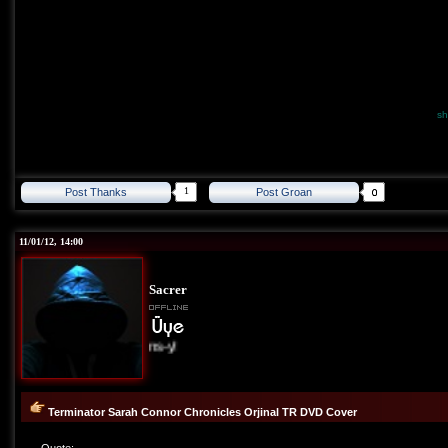
sh
1
Post Thanks
Post Groan
11/01/12, 14:00
Sacrer
Allons-y!
Terminator Sarah Connor Chronicles Orjinal TR DVD Cover