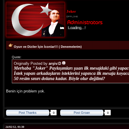
Joker
Loading...!
Oyun ve Diziler İçin İconlar!!! ( Denemelerim)
Quote:
Originally Posted by
arşiv:D
Merhaba "Joker" Paylaşımları şuan ilk mesajdaki gibi yapa
İstek yapan arkadaşların isteklerini yapınca ilk mesaja koyac
50 resim sınırı dolana kadar. Böyle olur değilmi?
Benin için problem yok.
Post Thanks
Post Groan
24/02/12, 01:30