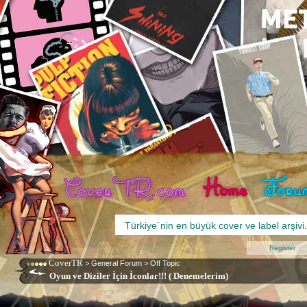
Register
CoverTR
>
General Forum
>
Off Topic
Oyun ve Diziler İçin İconlar!!! ( Denemelerim)