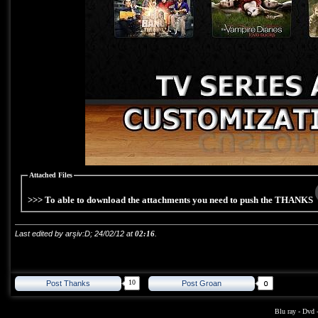
Attached Files
>>> To able to download the attachments you need to push the THANKS
Last edited by arşiv:D; 24/02/12 at
02:16
.
10
Post Thanks
Post Groan
Blu ray
-
Dvd