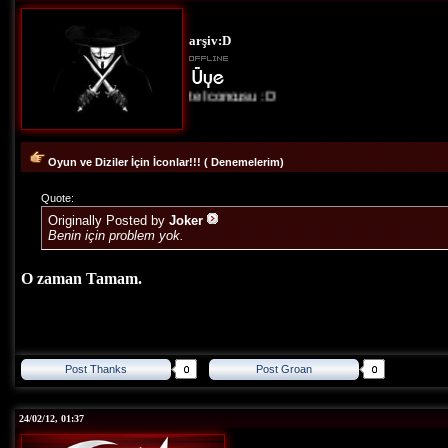
arşiv:D
Site İconcusu :D
Oyun ve Diziler İçin İconlar!!! ( Denemelerim)
Quote:
Originally Posted by
Joker
Benin için problem yok.
O zaman Tamam.
Post Thanks
Post Groan
24/02/12, 01:37