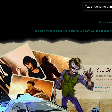
Tags
:
denemeleri
All times a
The art work on this site is for personal use only. We do not condone
Powered by vBul
Copyright ©2000 
Site descriptio
Rules
|
Archive
|