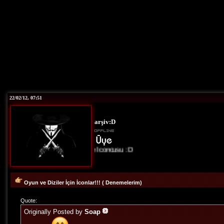
22/02/12, 07:51
arşiv:D
Site İconcusu :D
Oyun ve Diziler İçin İconlar!!! ( Denemelerim)
Quote:
Originally Posted by
Soap