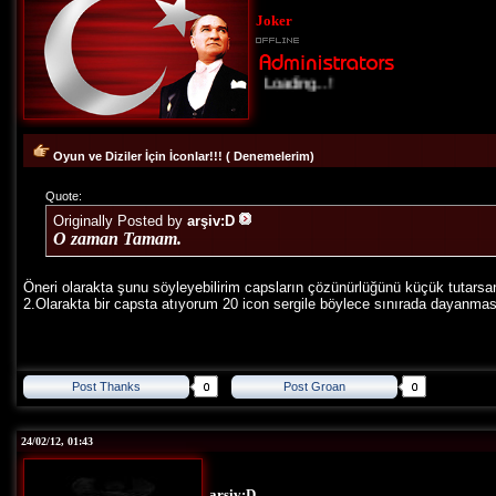
Joker
Loading...!
Oyun ve Diziler İçin İconlar!!! ( Denemelerim)
Quote:
Originally Posted by
arşiv:D
O zaman Tamam.
Öneri olarakta şunu söyleyebilirim capsların çözünürlüğünü küçük tutarsan
2.Olarakta bir capsta atıyorum 20 icon sergile böylece sınırada dayanmas
Post Thanks
Post Groan
24/02/12, 01:43
arşiv:D