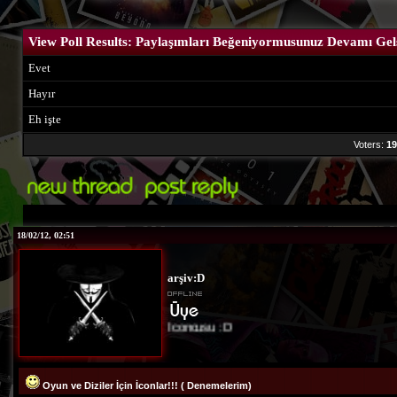
View Poll Results
: Paylaşımları Beğeniyormusunuz Devamı Gel
Evet
Hayır
Eh işte
Voters:
19
18/02/12, 02:51
arşiv:D
Site İconcusu :D
Oyun ve Diziler İçin İconlar!!! ( Denemelerim)