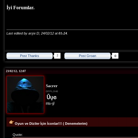
İyi Forumlar.
Last edited by arşiv:D; 24/02/12 at
01:24
.
2
Post Thanks
Post Groan
23/02/12, 12:07
Sacrer
Allons-y!
Oyun ve Diziler İçin İconlar!!! ( Denemelerim)
Quote: