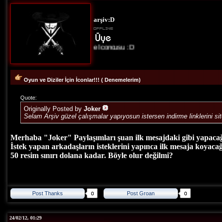
arşiv:D
Site İconcusu :D
Oyun ve Diziler İçin İconlar!!! ( Denemelerim)
Quote:
Originally Posted by
Joker
Selam Arşiv güzel çalışmalar yapıyosun istersen indirme linklerini sit
Merhaba "Joker" Paylaşımları şuan ilk mesajdaki gibi yapaca
İstek yapan arkadaşların isteklerini yapınca ilk mesaja koyaca
50 resim sınırı dolana kadar. Böyle olur değilmi?
Post Thanks
Post Groan
24/02/12, 01:29