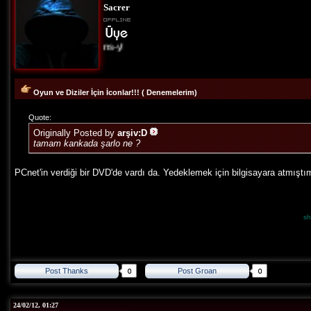
Sacrer
Allons-y!
Oyun ve Diziler İçin İconlar!!! ( Denemelerim)
Quote:
Originally Posted by
arşiv:D
tamam kankada şarlo ne ?
PCnet'in verdiği bir DVD'de vardı da. Yedeklemek için bilgisayara atmıştı
sh
Post Thanks
Post Groan
24/02/12, 01:27