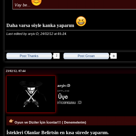
Vay be...
Daha varsa söyle kanka yaparım
Last edited by arşiv:D; 24/02/12 at
01:24
.
2
Post Thanks
Post Groan
23/02/12, 07:44
arşiv:D
Site İconcusu :D
Oyun ve Diziler İçin İconlar!!! ( Denemelerim)
İstekleri Olanlar Belirtsin en kısa sürede yaparım.