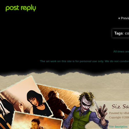
«
Previ
Tags
:
co
All times a
The art work on this site is for personal use only. We do not condone
Powered by vBul
Copyright ©2000 
Site descriptio