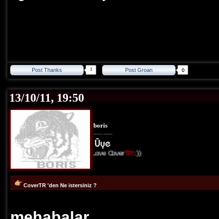
1
Post Thanks
Post Groan
13/10/11, 19:50
boris
I Love Cover
TR
:))
CoverTR 'den Ne istersiniz ?
mehabalar