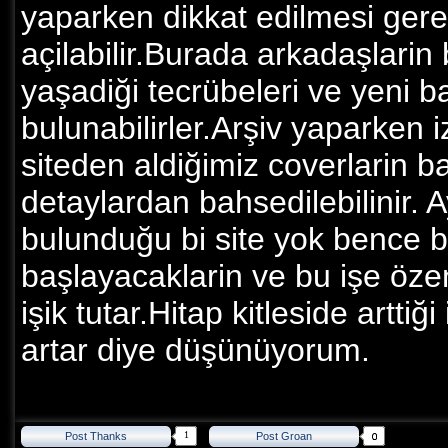
yaparken dikkat edilmesi gere
açilabilir.Burada arkadaşlarin
yaşadiği tecrübeleri ve yeni b
bulunabilirler.Arşiv yaparken 
siteden aldiğimiz coverlarin b
detaylardan bahsedilebilinir. Ay
bulunduğu bi site yok bence b
başlayacaklarin ve bu işe öze
işik tutar.Hitap kitleside arttiğ
artar diye düşünüyorum.
1
Post Thanks
Post Groan