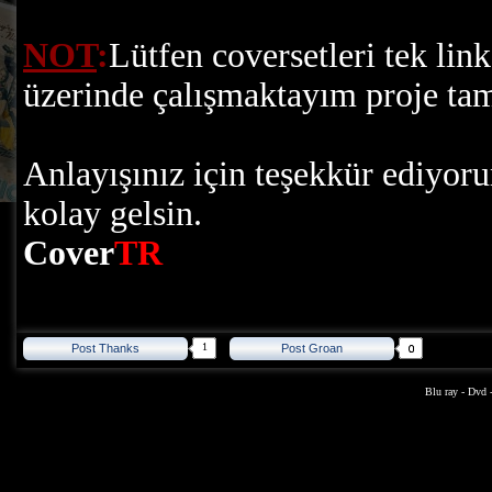
NOT
:
Lütfen coversetleri tek lin
üzerinde çalışmaktayım proje ta
Anlayışınız için teşekkür ediyor
kolay gelsin.
Cover
TR
1
Post Thanks
Post Groan
Blu ray
-
Dvd