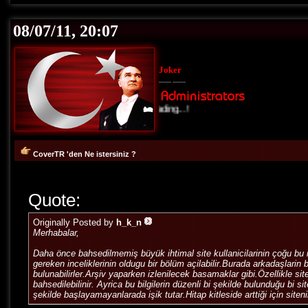
08/07/11, 20:07
Joker
Loading...!
CoverTR 'den Ne istersiniz ?
Quote:
Originally Posted by
h_k_n
Merhabalar,
Daha önce bahsedilmemiş büyük ihtimal site kullanicilarinin çoğu bu 
gereken inceliklerinin oldugu bir bölüm açilabilir.Burada arkadaşlarin
bulunabilirler.Arşiv yaparken izlenilecek basamaklar gibi.Özellikle si
bahsedilebilinir. Ayrica bu bilgilerin düzenli bi şekilde bulunduğu bi 
şekilde başlayamayanlarada işik tutar.Hitap kitleside arttiği için site