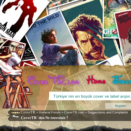
Register
CoverTR
>
General Forum
>
CoverTR.com
>
Suggestions and Complaints
CoverTR 'den Ne istersiniz ?