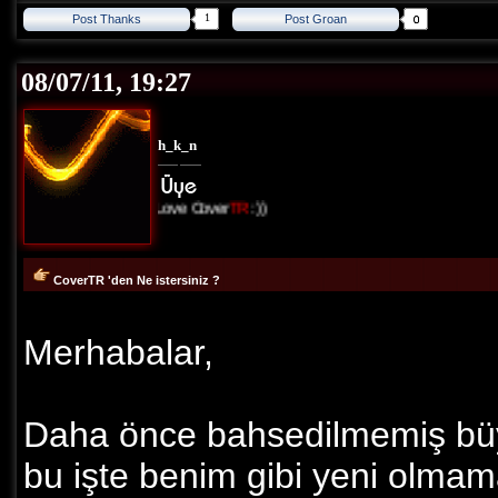
1
Post Thanks
Post Groan
08/07/11, 19:27
h_k_n
I Love Cover
TR
:))
CoverTR 'den Ne istersiniz ?
Merhabalar,
Daha önce bahsedilmemiş büyük
bu işte benim gibi yeni olmam