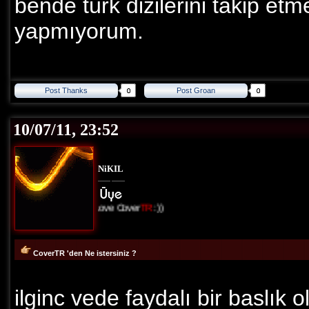
bende türk dizilerini takip etm
yapmıyorum.
Post Thanks
Post Groan
10/07/11, 23:52
NiKIL
I Love Cover
TR
:))
CoverTR 'den Ne istersiniz ?
ilginc vede faydalı bir baslık 