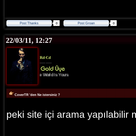
Post Thanks
Post Groan
22/03/11, 12:27
Rd-Cd
The World Is Yours
CoverTR 'den Ne istersiniz ?
peki site içi arama yapılabilir 