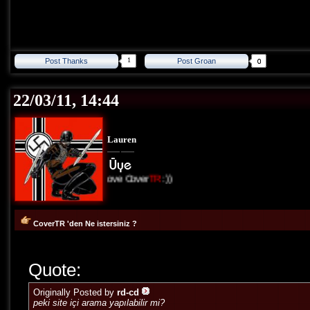
1
Post Thanks
Post Groan
22/03/11, 14:44
Lauren
I Love Cover
TR
:))
CoverTR 'den Ne istersiniz ?
Quote:
Originally Posted by
rd-cd
peki site içi arama yapılabilir mi?