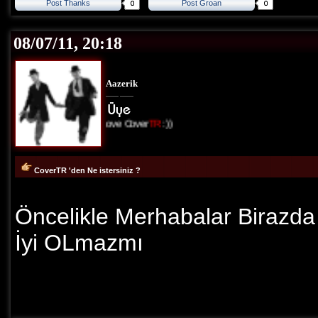
Post Thanks
Post Groan
08/07/11, 20:18
Aazerik
I Love Cover
TR
:))
CoverTR 'den Ne istersiniz ?
Öncelikle Merhabalar Birazda
İyi OLmazmı